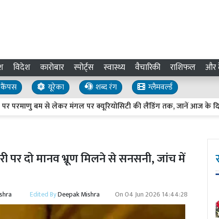
श
विदेश
कारोबार
स्पोर्ट्स
स्वास्थ्य
वैचारिकी
राशिफल
और द
कैंपस
यूरेका
शब्द रंग
ग्लैमवर्ल्ड
ाणु बम से लेकर मंगल पर क्यूरियोसिटी की लैंडिंग तक, जानें आज के दिन की ब
 पर दो मानव भ्रूण मिलने से सनसनी, जांच में
shra
Edited By
Deepak Mishra
On
04 Jun 2026 14:44:28