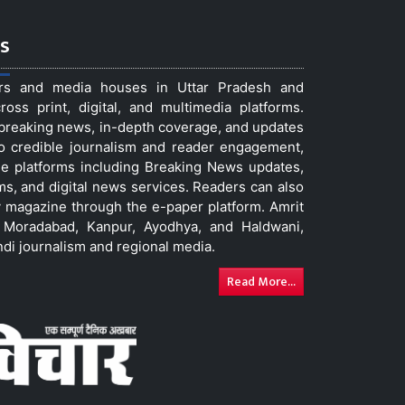
s
ers and media houses in Uttar Pradesh and
ss print, digital, and multimedia platforms.
t breaking news, in-depth coverage, and updates
to credible journalism and reader engagement,
le platforms including Breaking News updates,
ms, and digital news services. Readers can also
 magazine through the e-paper platform. Amrit
w, Moradabad, Kanpur, Ayodhya, and Haldwani,
ndi journalism and regional media.
Read More...