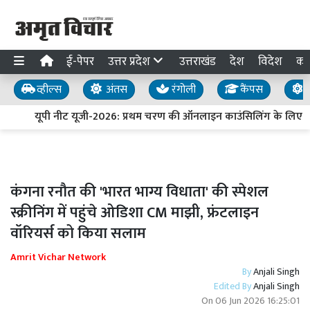
ई-पेपर
उत्तर प्रदेश
उत्तराखंड
देश
विदेश
का
व्हील्स
अंतस
रंगोली
कैंपस
य
यूपी नीट यूजी-2026: प्रथम चरण की ऑनलाइन काउंसिलिंग के लिए पं
कंगना रनौत की 'भारत भाग्य विधाता' की स्पेशल
स्क्रीनिंग में पहुंचे ओडिशा CM माझी, फ्रंटलाइन
वॉरियर्स को किया सलाम
Amrit Vichar Network
By
Anjali Singh
Edited By
Anjali Singh
On
06 Jun 2026 16:25:01