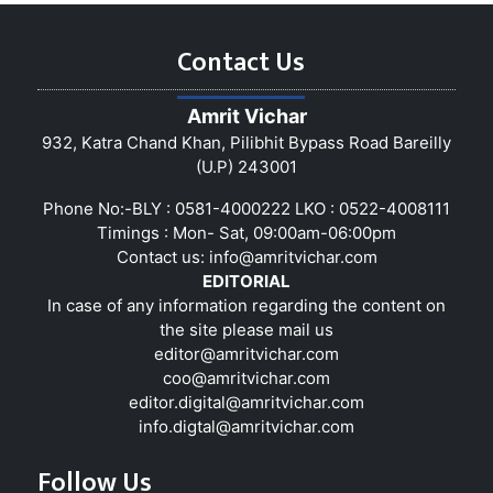
Contact Us
Amrit Vichar
932, Katra Chand Khan, Pilibhit Bypass Road Bareilly
(U.P) 243001
Phone No:-BLY : 0581-4000222 LKO : 0522-4008111
Timings : Mon- Sat, 09:00am-06:00pm
Contact us:
info@amritvichar.com
EDITORIAL
In case of any information regarding the content on
the site please mail us
editor@amritvichar.com
coo@amritvichar.com
editor.digital@amritvichar.com
info.digtal@amritvichar.com
Follow Us