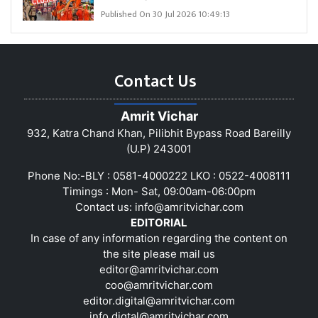
Published On 30 Jul 2026 10:49:13
Contact Us
Amrit Vichar
932, Katra Chand Khan, Pilibhit Bypass Road Bareilly
(U.P) 243001
Phone No:-BLY : 0581-4000222 LKO : 0522-4008111
Timings : Mon- Sat, 09:00am-06:00pm
Contact us:
info@amritvichar.com
EDITORIAL
In case of any information regarding the content on
the site please mail us
editor@amritvichar.com
coo@amritvichar.com
editor.digital@amritvichar.com
info.digtal@amritvichar.com