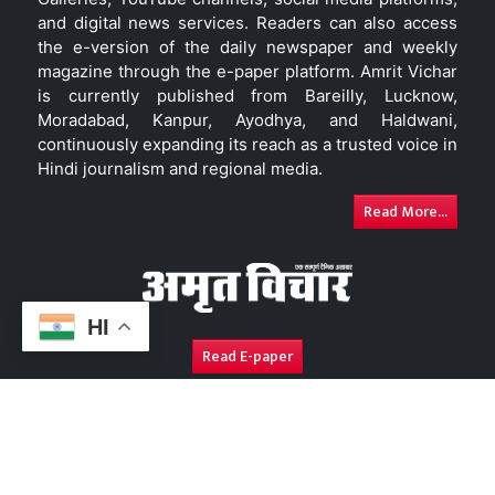
and digital news services. Readers can also access
the e-version of the daily newspaper and weekly
magazine through the e-paper platform. Amrit Vichar
is currently published from Bareilly, Lucknow,
Moradabad, Kanpur, Ayodhya, and Haldwani,
continuously expanding its reach as a trusted voice in
Hindi journalism and regional media.
Read More...
HI
Read E-paper
About Us
Contact Us
Complaint Redressal
Disc
Copyright © 2026. All Rights Reserved By
Amrit Vichar.