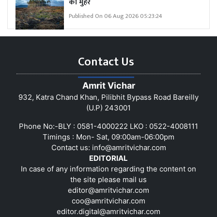
की मुहर
Published On 06 Aug 2026 05:23:24
Contact Us
Amrit Vichar
932, Katra Chand Khan, Pilibhit Bypass Road Bareilly
(U.P) 243001
Phone No:-BLY : 0581-4000222 LKO : 0522-4008111
Timings : Mon- Sat, 09:00am-06:00pm
Contact us:
info@amritvichar.com
EDITORIAL
In case of any information regarding the content on
the site please mail us
editor@amritvichar.com
coo@amritvichar.com
editor.digital@amritvichar.com