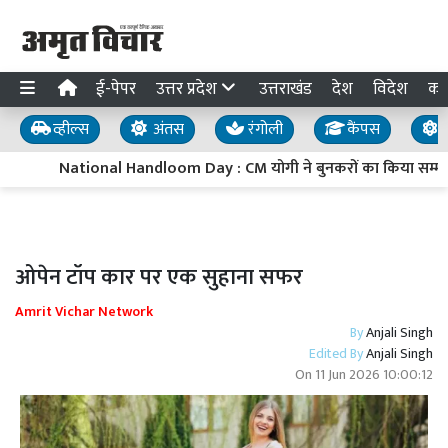
ई-पेपर
उत्तर प्रदेश
उत्तराखंड
देश
विदेश
का
व्हील्स
अंतस
रंगोली
कैंपस
य
National Handloom Day : CM योगी ने बुनकरों का किया सम्मान,
ओपेन टॉप कार पर एक सुहाना सफर
Amrit Vichar Network
By
Anjali Singh
Edited By
Anjali Singh
On
11 Jun 2026 10:00:12