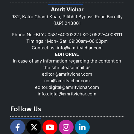
Amrit Vichar
932, Katra Chand Khan, Pilibhit Bypass Road Bareilly
(U.P) 243001
Phone No:-BLY : 0581-4000222 LKO : 0522-4008111
Timings : Mon- Sat, 09:00am-06:00pm
Contact us:
info@amritvichar.com
EDITORIAL
In case of any information regarding the content on
the site please mail us
editor@amritvichar.com
coo@amritvichar.com
editor.digital@amritvichar.com
info.digtal@amritvichar.com
Follow Us