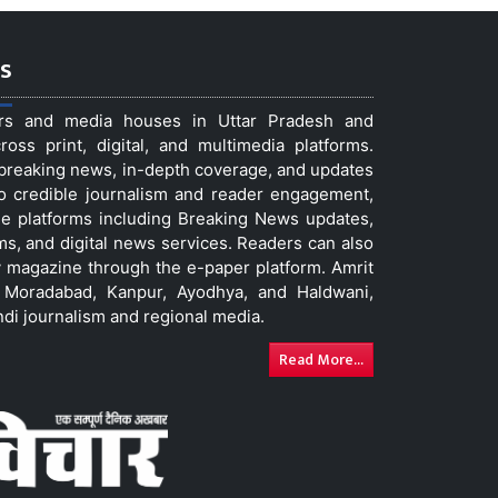
s
ers and media houses in Uttar Pradesh and
ss print, digital, and multimedia platforms.
t breaking news, in-depth coverage, and updates
to credible journalism and reader engagement,
le platforms including Breaking News updates,
ms, and digital news services. Readers can also
 magazine through the e-paper platform. Amrit
w, Moradabad, Kanpur, Ayodhya, and Haldwani,
ndi journalism and regional media.
Read More...