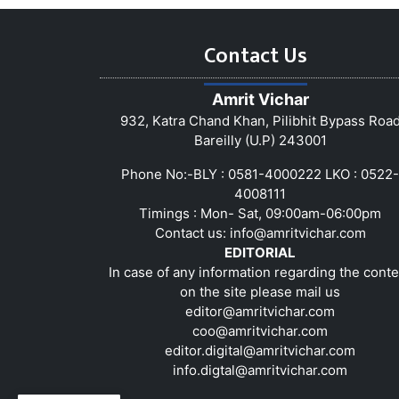
Contact Us
Amrit Vichar
932, Katra Chand Khan, Pilibhit Bypass Roa
Bareilly (U.P) 243001
Phone No:-BLY : 0581-4000222 LKO : 0522-
4008111
Timings : Mon- Sat, 09:00am-06:00pm
Contact us:
info@amritvichar.com
EDITORIAL
In case of any information regarding the conte
on the site please mail us
editor@amritvichar.com
coo@amritvichar.com
editor.digital@amritvichar.com
info.digtal@amritvichar.com