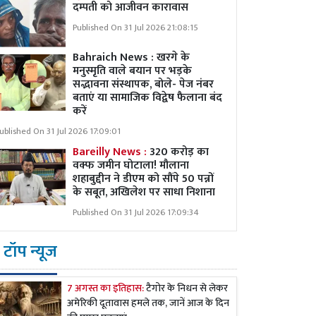
दम्पती को आजीवन कारावास
Published On 31 Jul 2026 21:08:15
Bahraich News : खरगे के
मनुस्मृति वाले बयान पर भड़के
सद्भावना संस्थापक, बोले- पेज नंबर
बताएं या सामाजिक विद्वेष फैलाना बंद
करें
ublished On 31 Jul 2026 17:09:01
Bareilly News :
320 करोड़ का
वक्फ जमीन घोटाला! मौलाना
शहाबुद्दीन ने डीएम को सौंपे 50 पन्नों
के सबूत, अखिलेश पर साधा निशाना
Published On 31 Jul 2026 17:09:34
टॉप न्यूज
7 अगस्त का इतिहास:
टैगोर के निधन से लेकर
अमेरिकी दूतावास हमले तक, जानें आज के दिन