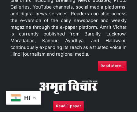
platforms including Breaking News updates, Photo
Galleries, YouTube channels, social media platforms,
and digital news services. Readers can also access
the e-version of the daily newspaper and weekly
magazine through the e-paper platform. Amrit Vichar
is currently published from Bareilly, Lucknow,
Moradabad, Kanpur, Ayodhya, and Haldwani,
continuously expanding its reach as a trusted voice in
Hindi journalism and regional media.
Read More...
HI
Read E-paper
About Us
Contact Us
Complaint Redressal
Disc