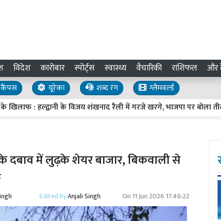
श
विदेश
कारोबार
स्पोर्ट्स
स्वास्थ्य
वैचारिकी
राशिफल
और द
कैंपस
यूरेका
शब्द रंग
ग्लैमवर्ल्ड
लाफ : हल्द्वानी के विजय शंखनाद रैली में गरजे खरगे, भाजपा पर बोला तीखा हम
 के दबाव में लुढ़के शेयर बाजार, बिकवाली से
क
Singh
Edited By
Anjali Singh
On
11 Jun 2026 17:46:22