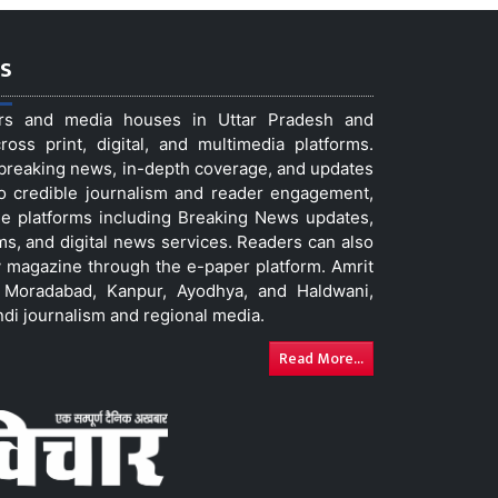
s
ers and media houses in Uttar Pradesh and
ss print, digital, and multimedia platforms.
t breaking news, in-depth coverage, and updates
to credible journalism and reader engagement,
le platforms including Breaking News updates,
ms, and digital news services. Readers can also
 magazine through the e-paper platform. Amrit
w, Moradabad, Kanpur, Ayodhya, and Haldwani,
ndi journalism and regional media.
Read More...