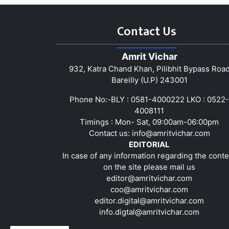
Contact Us
Amrit Vichar
932, Katra Chand Khan, Pilibhit Bypass Roa
Bareilly (U.P) 243001
Phone No:-BLY : 0581-4000222 LKO : 0522-
4008111
Timings : Mon- Sat, 09:00am-06:00pm
Contact us:
info@amritvichar.com
EDITORIAL
In case of any information regarding the conte
on the site please mail us
editor@amritvichar.com
coo@amritvichar.com
editor.digital@amritvichar.com
info.digtal@amritvichar.com