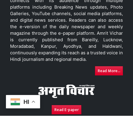
connects with its audience through multiple
platforms including Breaking News updates, Photo
Galleries, YouTube channels, social media platforms,
and digital news services. Readers can also access
the e-version of the daily newspaper and weekly
magazine through the e-paper platform. Amrit Vichar
is currently published from Bareilly, Lucknow,
Moradabad, Kanpur, Ayodhya, and Haldwani,
continuously expanding its reach as a trusted voice in
Hindi journalism and regional media.
Read More...
HI
Read E-paper
About Us
Contact Us
Complaint Redressal
Disc