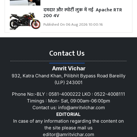
दमदार और स्पोर्टी लुक में नई Apache RTR
200 4V
Published On 06 Aug 2026 10:00:16
Contact Us
Amrit Vichar
932, Katra Chand Khan, Pilibhit Bypass Road Bareilly
(U.P) 243001
Phone No:-BLY : 0581-4000222 LKO : 0522-4008111
Timings : Mon- Sat, 09:00am-06:00pm
Contact us:
info@amritvichar.com
EDITORIAL
In case of any information regarding the content on
the site please mail us
editor@amritvichar.com