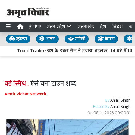
ई-पेपर
उत्तर प्रदेश
उत्तराखंड
देश
विदेश
का
व्हील्स
अंतस
रंगोली
कैंपस
य
Toxic Trailer: यश के डबल रोल ने मचाया तहलका, 14 घंटे में 14 म
वर्ड स्मिथ :
ऐसे बना टाउन शब्द
Amrit Vichar Network
By
Anjali Singh
Edited By
Anjali Singh
On
08 Jul 2026 09:00:31