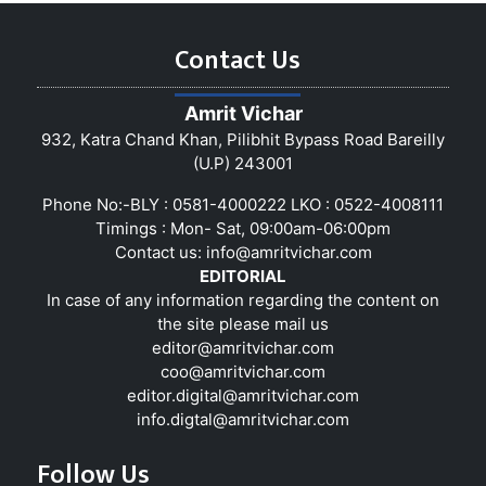
Contact Us
Amrit Vichar
932, Katra Chand Khan, Pilibhit Bypass Road Bareilly
(U.P) 243001
Phone No:-BLY : 0581-4000222 LKO : 0522-4008111
Timings : Mon- Sat, 09:00am-06:00pm
Contact us:
info@amritvichar.com
EDITORIAL
In case of any information regarding the content on
the site please mail us
editor@amritvichar.com
coo@amritvichar.com
editor.digital@amritvichar.com
info.digtal@amritvichar.com
Follow Us