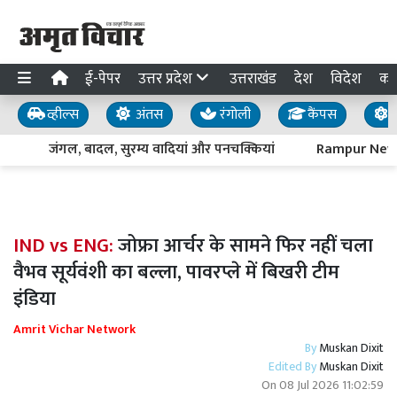
ई-पेपर
उत्तर प्रदेश
उत्तराखंड
देश
विदेश
का
व्हील्स
अंतस
रंगोली
कैंपस
य
जंगल, बादल, सुरम्य वादियां और पनचक्कियां
Rampur News : पद
IND vs ENG:
जोफ्रा आर्चर के सामने फिर नहीं चला
वैभव सूर्यवंशी का बल्ला, पावरप्ले में बिखरी टीम
इंडिया
Amrit Vichar Network
By
Muskan Dixit
Edited By
Muskan Dixit
On
08 Jul 2026 11:02:59