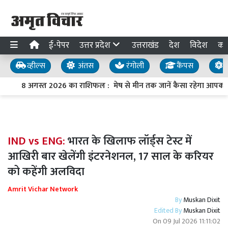
ई-पेपर
उत्तर प्रदेश
उत्तराखंड
देश
विदेश
का
व्हील्स
अंतस
रंगोली
कैंपस
य
8 अगस्त 2026 का राशिफल : मेष से मीन तक जानें कैसा रहेगा आपका द
IND vs ENG:
भारत के खिलाफ लॉर्ड्स टेस्ट में
आखिरी बार खेलेंगी इंटरनेशनल, 17 साल के करियर
को कहेंगी अलविदा
Amrit Vichar Network
By
Muskan Dixit
Edited By
Muskan Dixit
On
09 Jul 2026 11:11:02