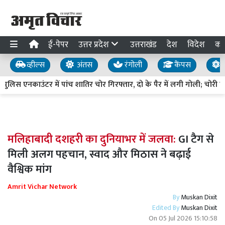
ई-पेपर
उत्तर प्रदेश
उत्तराखंड
देश
विदेश
का
व्हील्स
अंतस
रंगोली
कैंपस
य
स एनकाउंटर में पांच शातिर चोर गिरफ्तार, दो के पैर में लगी गोली; चोरी क
मलिहाबादी दशहरी का दुनियाभर में जलवा:
GI टैग से
मिली अलग पहचान, स्वाद और मिठास ने बढ़ाई
वैश्विक मांग
Amrit Vichar Network
By
Muskan Dixit
Edited By
Muskan Dixit
On
05 Jul 2026 15:10:58