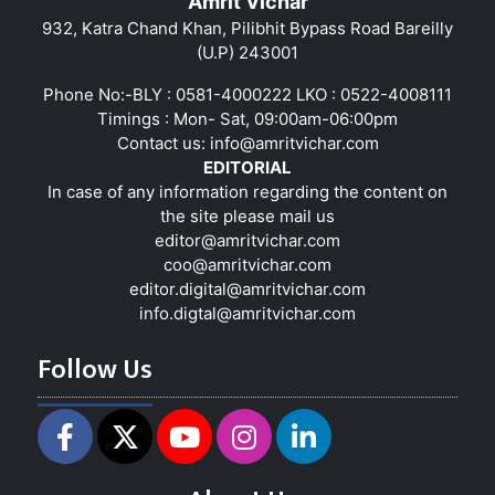
Amrit Vichar
932, Katra Chand Khan, Pilibhit Bypass Road Bareilly
(U.P) 243001
Phone No:-BLY : 0581-4000222 LKO : 0522-4008111
Timings : Mon- Sat, 09:00am-06:00pm
Contact us:
info@amritvichar.com
EDITORIAL
In case of any information regarding the content on
the site please mail us
editor@amritvichar.com
coo@amritvichar.com
editor.digital@amritvichar.com
info.digtal@amritvichar.com
Follow Us