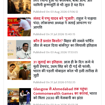
लिए रवाना हुआ था कोलंबस, बाबा आम्टे और
यामिनी कृष्णमूर्ति से भी जुड़ा है यह दिन
Published On 03 Aug 2026 07:06:12
संसद में पप्पू यादव बने 'पुजारी';
राहुल ने चढ़ाया
चंदा; लोकसभा अध्यक्ष ने जताई आचरण पर
आपत्ति
Published On 31 Jul 2026 13:40:15
कौन हैं प्रशांत किशोर?
बिहार की सबसे चर्चित
जीत से बदल दिया बांकीपुर का सियासी इतिहास
Published On 03 Aug 2026 17:53:05
31 जुलाई का इतिहास:
आज ही के दिन जन्मे थे
मुंशी प्रेमचंद, उधम सिंह को दी गई थी फांसी;
भारत की पहली मोबाइल कॉल भी इसी तारीख से
जुड़ी
Published On 31 Jul 2026 07:02:35
Glasgow से Ahmedabad तक पहुंचा
Commonwealth Games का कारवां,
भारत
को मिला 2030 की मेजबानी का झंडा
Published On 03 Aug 2026 10:55:18