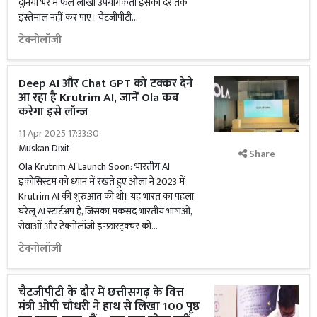
दुनिया भर में फैले लाखों उपयोगकर्ता इसका देर तक
इस्तेमाल नहीं कर पाए। चैटजीपीटी...
टेक्नोलॉजी
Deep AI और Chat GPT को टक्कर देने
आ रहा है Krutrim AI, जानें Ola कब
करेगा इसे लॉन्ज
11 Apr 2025 17:33:30
Muskan Dixit
Share
Ola Krutrim AI Launch Soon: भारतीय AI
इकोसिस्टम को ध्यान में रखते हुए ओला ने 2023 में
Krutrim AI की शुरुआत की थी। यह भारत का पहला
घरेलू AI स्टार्टअप है, जिसका मकसद भारतीय भाषाओं,
सेवाओं और टेक्नोलॉजी इन्फ्रास्ट्रक्चर को...
टेक्नोलॉजी
चैटजीपीटी के दौर में छत्तीसगढ़ के वित्त
मंत्री ओपी चौधरी ने हाथ से लिखा 100 पृष्ठ