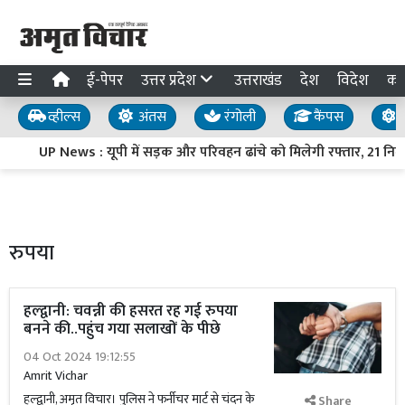
ई-पेपर
उत्तर प्रदेश
उत्तराखंड
देश
विदेश
का
व्हील्स
अंतस
रंगोली
कैंपस
य
UP News : यूपी में सड़क और परिवहन ढांचे को मिलेगी रफ्तार, 21 निर्माण 
रुपया
हल्द्वानी: चवन्नी की हसरत रह गई रुपया
बनने की..पहुंच गया सलाखों के पीछे
04 Oct 2024 19:12:55
Amrit Vichar
हल्द्वानी, अमृत विचार। पुलिस ने फर्नीचर मार्ट से चंदन के
Share