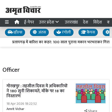
ई-पेपर
उत्तर प्रदेश
उत्तराखंड
देश
विदेश
का
व्हील्स
अंतस
रंगोली
कैंपस
य
प्रतापगढ़ में बारिश का कहर: 100 साल पुराना मकान भरभराकर गिरा, दंप
Officer
गोरखपुर : तहसील दिवस में अधिकारियों
ने 180 सुनी शिकायतें, मौके पर 18 का
निस्तारण
18 Apr 2026 18:22:52
Amrit Vichar
Share