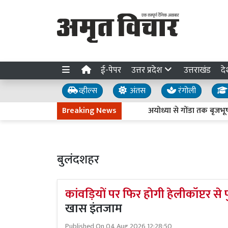
ई-पेपर
उत्तर प्रदेश
उत्तराखंड
दे
व्हील्स
अंतस
रंगोली
Breaking News
अयोध्या से गोंडा तक बृजभूषण शरण सिंह 
बुलंदशहर
कांवड़ियों पर फिर होगी हेलीकॉप्टर से पु
खास इंतजाम
Published On
04 Aug 2026 12:28:50