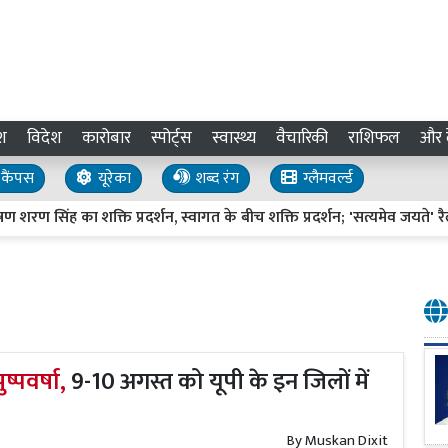
श
विदेश
कारोबार
स्पोर्ट्स
स्वास्थ्य
वैचारिकी
राशिफल
और द
कैंपस
यूरेका
शब्द रंग
ग्लैमवर्ल्ड
का शक्ति प्रदर्शन, स्वागत के बीच शक्ति प्रदर्शन; 'सत्यमेव जयते' रैली में उमड
ष्पवर्षा,
9-10 अगस्त को यूपी के इन जिलों में
By
Muskan Dixit