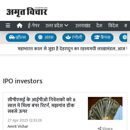
ई-पेपर
उत्तर प्रदेश
उत्तराखंड
देश
विदेश
का
व्हील्स
अंतस
रंगोली
कैंपस
य
महाभारत काल से जुड़ा है देहरादून का रहस्यमयी लाखामंडल, आज भी म
IPO investors
सीपीएसई के आईपीओ निवेशकों को 8
साल में मिला बंपर रिटर्न, मझगांव डॉक
सबसे ऊपर
27 Apr 2025 12:33:26
Amrit Vichar
Share