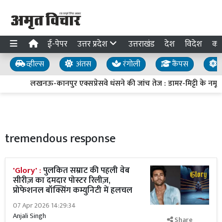
ई-पेपर
उत्तर प्रदेश
उत्तराखंड
देश
विदेश
का
व्हील्स
अंतस
रंगोली
कैंपस
य
लखनऊ-कानपुर एक्सप्रेसवे धंसने की जांच तेज : डामर-मिट्टी के नमूने 
tremendous response
'Glory' :
पुलकित सम्राट की पहली वेब
सीरीज़ का दमदार पोस्टर रिलीज़,
प्रोफेशनल बॉक्सिंग कम्युनिटी में हलचल
07 Apr 2026 14:29:34
Anjali Singh
Share