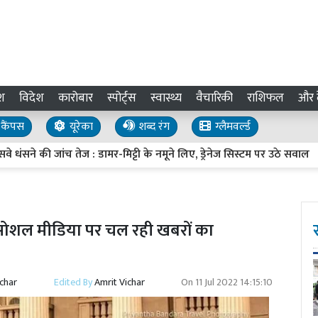
श
विदेश
कारोबार
स्पोर्ट्स
स्वास्थ्य
वैचारिकी
राशिफल
और द
कैंपस
यूरेका
शब्द रंग
ग्लैमवर्ल्ड
ी जांच तेज : डामर-मिट्टी के नमूने लिए, ड्रेनेज सिस्टम पर उठे सवाल
UP
ा? सोशल मीडिया पर चल रही खबरों का
ichar
Edited By
Amrit Vichar
On
11 Jul 2022 14:15:10