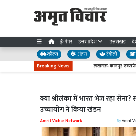
ई-पेपर
उत्तर प्रदेश
उत्तराखंड
दे
व्हील्स
अंतस
रंगोली
Breaking News
लखनऊ-कानपुर एक्सप्रेसवे धंसने क
क्या श्रीलंका में भारत भेज रहा सेन
उच्चायोग ने किया खंडन
Amrit Vichar Network
By
Amrit V