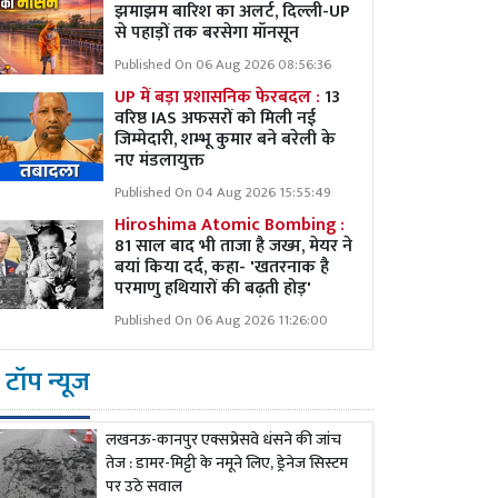
झमाझम बारिश का अलर्ट, दिल्ली-UP
से पहाड़ों तक बरसेगा मॉनसून
Published On 06 Aug 2026 08:56:36
UP में बड़ा प्रशासनिक फेरबदल :
13
वरिष्ठ IAS अफसरों को मिली नई
जिम्मेदारी, शम्भू कुमार बने बरेली के
नए मंडलायुक्त
Published On 04 Aug 2026 15:55:49
Hiroshima Atomic Bombing :
81 साल बाद भी ताजा है जख्म, मेयर ने
बयां किया दर्द, कहा- 'खतरनाक है
परमाणु हथियारों की बढ़ती होड़'
Published On 06 Aug 2026 11:26:00
टॉप न्यूज
लखनऊ-कानपुर एक्सप्रेसवे धंसने की जांच
तेज : डामर-मिट्टी के नमूने लिए, ड्रेनेज सिस्टम
पर उठे सवाल