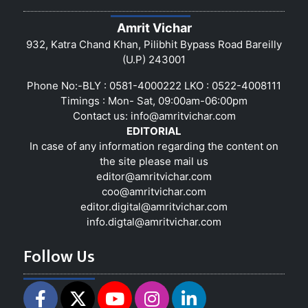
Amrit Vichar
932, Katra Chand Khan, Pilibhit Bypass Road Bareilly
(U.P) 243001
Phone No:-BLY : 0581-4000222 LKO : 0522-4008111
Timings : Mon- Sat, 09:00am-06:00pm
Contact us:
info@amritvichar.com
EDITORIAL
In case of any information regarding the content on
the site please mail us
editor@amritvichar.com
coo@amritvichar.com
editor.digital@amritvichar.com
info.digtal@amritvichar.com
Follow Us