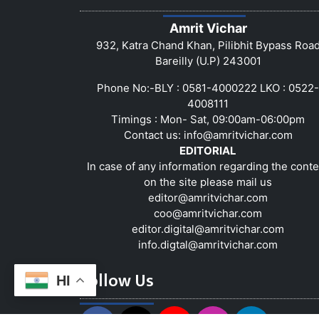
Amrit Vichar
932, Katra Chand Khan, Pilibhit Bypass Roa
Bareilly (U.P) 243001
Phone No:-BLY : 0581-4000222 LKO : 0522-
4008111
Timings : Mon- Sat, 09:00am-06:00pm
Contact us:
info@amritvichar.com
EDITORIAL
In case of any information regarding the conte
on the site please mail us
editor@amritvichar.com
coo@amritvichar.com
editor.digital@amritvichar.com
info.digtal@amritvichar.com
Follow Us
HI