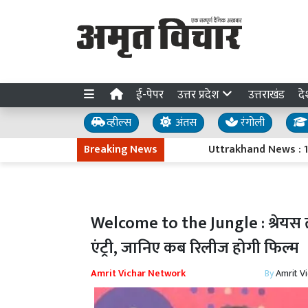
ई-पेपर
उत्तर प्रदेश
उत्तराखंड
दे
व्हील्स
अंतस
रंगोली
Breaking News
Uttrakhand News : 15 अगस्त के
Welcome to the Jungle : श्रेयस तल
एंट्री, जानिए कब रिलीज होगी फिल्म
Amrit Vichar Network
By
Amrit V