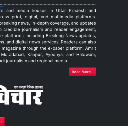
ers and media houses in Uttar Pradesh and
ss print, digital, and multimedia platforms.
t breaking news, in-depth coverage, and updates
to credible journalism and reader engagement,
le platforms including Breaking News updates,
ms, and digital news services. Readers can also
 magazine through the e-paper platform. Amrit
w, Moradabad, Kanpur, Ayodhya, and Haldwani,
ndi journalism and regional media.
Read More...
er