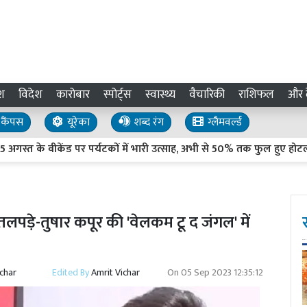
श
विदेश
कारोबार
स्पोर्ट्स
स्वास्थ्य
वैचारिकी
राशिफल
और द
कैंपस
यूरेका
शब्द रंग
ग्लैमवर्ल्ड
 वीकेंड पर पर्यटकों में भारी उत्साह, अभी से 50% तक फुल हुए होटल
पड़े-तुषार कपूर की 'वेलकम टू द जंगल' में
ichar
Edited By
Amrit Vichar
On
05 Sep 2023 12:35:12