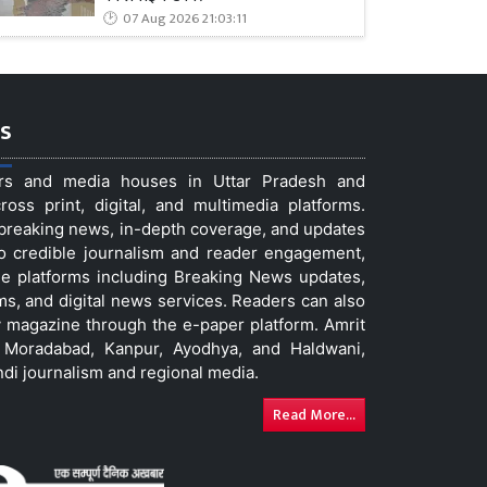
07 Aug 2026 21:03:11
s
ers and media houses in Uttar Pradesh and
ss print, digital, and multimedia platforms.
t breaking news, in-depth coverage, and updates
to credible journalism and reader engagement,
le platforms including Breaking News updates,
ms, and digital news services. Readers can also
 magazine through the e-paper platform. Amrit
w, Moradabad, Kanpur, Ayodhya, and Haldwani,
ndi journalism and regional media.
Read More...