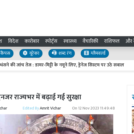
श
विदेश
कारोबार
स्पोर्ट्स
स्वास्थ्य
वैचारिकी
राशिफल
और द
कैंपस
यूरेका
शब्द रंग
ग्लैमवर्ल्ड
ांच तेज : डामर-मिट्टी के नमूने लिए, ड्रेनेज सिस्टम पर उठे सवाल
UP In
नजर राज्यभर में बढ़ाई गई सुरक्षा
ichar
Edited By
Amrit Vichar
On
12 Nov 2023 11:49:48