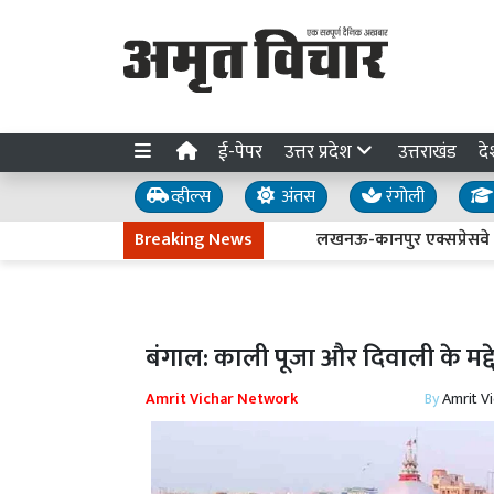
ई-पेपर
उत्तर प्रदेश
उत्तराखंड
दे
व्हील्स
अंतस
रंगोली
Breaking News
लखनऊ-कानपुर एक्सप्रेसवे धंसने की ज
बंगाल: काली पूजा और दिवाली के मद्दे
Amrit Vichar Network
By
Amrit V