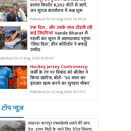
प्रशांत किशोर 8,202 वोटों से आगे,
जन सुराज कार्यालय में जश्न शुरू
Published On 03 Aug 2026 14:49:23
एक दिल... और उसके साथ दौड़ती रही
कई जिंदगियांः
Vande Bharat से
पहली बार सूरत से अहमदाबाद पहुंचा
‘जिंदा दिल’, ग्रीन कॉरिडोर ने बचाई
उम्मीद
ublished On 01 Aug 2026 12:49:20
Hockey Jersey Controversy:
जर्सी के रंग पर विवाद को श्रीजेश ने
किया खारिज, बोले- ‘50 साल का
इंतजार खत्म करने का सुनहरा मौका’
Published On 02 Aug 2026 10:37:55
टॉप न्यूज
लखनऊ-कानपुर एक्सप्रेसवे धंसने की जांच
तेज : डामर-मिट्टी के नमूने लिए, ड्रेनेज सिस्टम