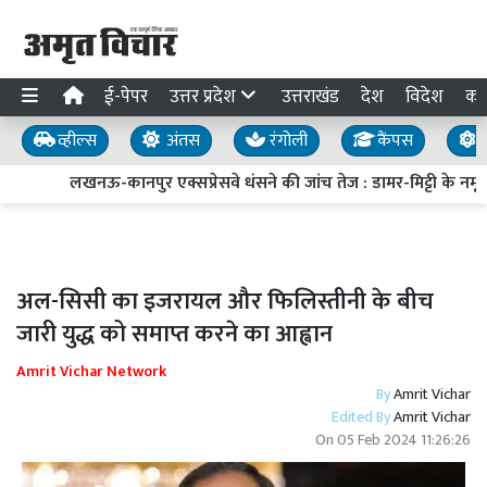
ई-पेपर
उत्तर प्रदेश
उत्तराखंड
देश
विदेश
का
व्हील्स
अंतस
रंगोली
कैंपस
य
लखनऊ-कानपुर एक्सप्रेसवे धंसने की जांच तेज : डामर-मिट्टी के नमूने 
अल-सिसी का इजरायल और फिलिस्तीनी के बीच
जारी युद्ध को समाप्त करने का आह्वान
Amrit Vichar Network
By
Amrit Vichar
Edited By
Amrit Vichar
On
05 Feb 2024 11:26:26