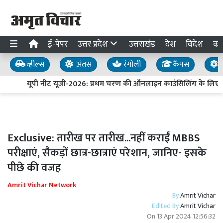
ई-पेपर
उत्तर प्रदेश
उत्तराखंड
देश
विदेश
का
व्हील्स
अंतस
रंगोली
कैंपस
य
यूपी नीट यूजी-2026: प्रथम चरण की ऑनलाइन काउंसिलिंग के लिए पं
Exclusive: तारीख पर तारीख...नहीं कराईं MBBS
परीक्षाएं, सैकड़ों छात्र-छात्राएं परेशान, जानिए- इसके
पीछे की वजह
Amrit Vichar Network
By
Amrit Vichar
Edited By
Amrit Vichar
On
13 Apr 2024 12:56:32