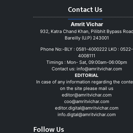
Contact Us
Amrit Vichar
932, Katra Chand Khan, Pilibhit Bypass Roa
Bareilly (U.P) 243001
Phone No:-BLY : 0581-4000222 LKO : 0522-
4008111
Timings : Mon- Sat, 09:00am-06:00pm
Contact us:
info@amritvichar.com
EDITORIAL
In case of any information regarding the conte
on the site please mail us
editor@amritvichar.com
coo@amritvichar.com
editor.digital@amritvichar.com
info.digtal@amritvichar.com
Follow Us