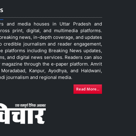
s
ers and media houses in Uttar Pradesh and
ss print, digital, and multimedia platforms.
t breaking news, in-depth coverage, and updates
to credible journalism and reader engagement,
le platforms including Breaking News updates,
ms, and digital news services. Readers can also
 magazine through the e-paper platform. Amrit
w, Moradabad, Kanpur, Ayodhya, and Haldwani,
ndi journalism and regional media.
Read More...