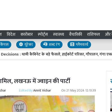
श
विदेश
कारोबार
स्पोर्ट्स
स्वास्थ्य
वैचारिकी
राशिफल
और द
कैंपस
यूरेका
शब्द रंग
ग्लैमवर्ल्ड
ामी कैबिनेट के बड़े फैसले, हाईकोर्ट परिसर, गौपालन, गंगा एक्सप्रेसवे विस्त
 शामिल, लखनऊ में ज्वाइन की पार्टी
ichar
Edited By
Amrit Vichar
On
21 May 2024 12:13:39