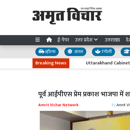
ई-पेपर
उत्तर प्रदेश
उत्तराखंड
दे
व्हील्स
अंतस
रंगोली
Breaking News
Uttarakhand Cabinet Decisions : ध
पूर्व आईपीएस प्रेम प्रकाश भाजपा में
Amrit Vichar Network
By
Amrit V