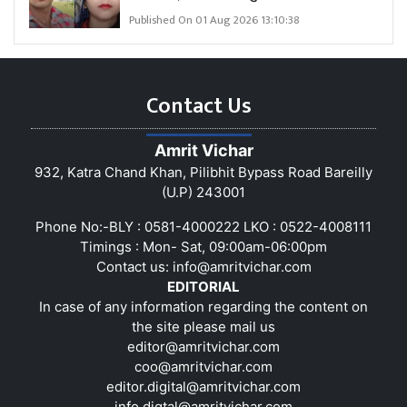
Published On 01 Aug 2026 13:10:38
Contact Us
Amrit Vichar
932, Katra Chand Khan, Pilibhit Bypass Road Bareilly
(U.P) 243001
Phone No:-BLY : 0581-4000222 LKO : 0522-4008111
Timings : Mon- Sat, 09:00am-06:00pm
Contact us:
info@amritvichar.com
EDITORIAL
In case of any information regarding the content on
the site please mail us
editor@amritvichar.com
coo@amritvichar.com
editor.digital@amritvichar.com
info.digtal@amritvichar.com