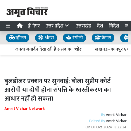
ई-पेपर
उत्तर प्रदेश
उत्तराखंड
देश
विदेश
का
व्हील्स
अंतस
रंगोली
कैंपस
य
जनता जनार्दन देख रही है संसद का 'शोर'
लखनऊ-कानपुर एक्सप्रेसव
बुलडोजर एक्‍शन पर सुनवाई: बोला सुप्रीम कोर्ट-
आरोपी या दोषी होना संपत्ति के ध्वस्तीकरण का
आधार नहीं हो सकता
Amrit Vichar Network
By
Amrit Vichar
Edited By
Amrit Vichar
On
01 Oct 2024 13:22:24