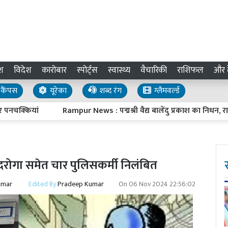
श
विदेश
कारोबार
स्पोर्ट्स
स्वास्थ्य
वैचारिकी
राशिफल
और द
कैंपस
यूरेका
शब्द रंग
ग्लैमवर्ल्ड
क्कियां
Rampur News : पद्मश्री वैद्य बालेंदु प्रकाश का निधन, राजकी
में दरोगा समेत चार पुलिसकर्मी निलंबित
umar
Edited By
Pradeep Kumar
On
06 Nov 2024 22:56:02