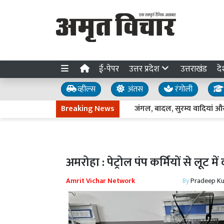
ई-पेपर
उत्तर प्रदेश
उत्तराखंड
दे
व्हील्स
अंतस
रंगोली
Breaking News
जंगल, बादल, सुरम्य वादियां और पनच
अमरोहा : पेट्रोल पंप कर्मियों से लूट 
Amrit Vichar Network
By
Pradeep K