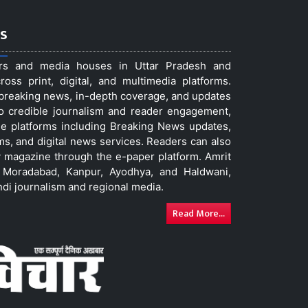
s
ers and media houses in Uttar Pradesh and
ss print, digital, and multimedia platforms.
t breaking news, in-depth coverage, and updates
to credible journalism and reader engagement,
le platforms including Breaking News updates,
ms, and digital news services. Readers can also
 magazine through the e-paper platform. Amrit
w, Moradabad, Kanpur, Ayodhya, and Haldwani,
ndi journalism and regional media.
Read More...