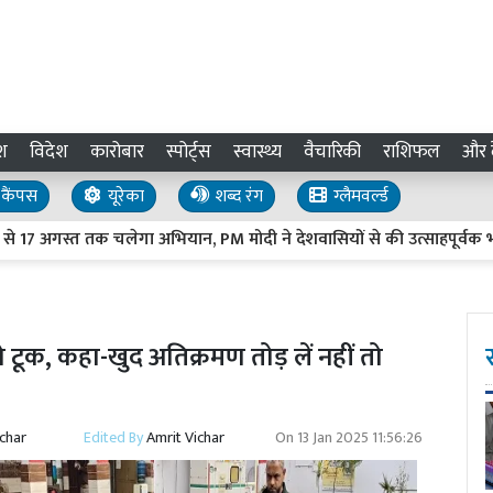
श
विदेश
कारोबार
स्पोर्ट्स
स्वास्थ्य
वैचारिकी
राशिफल
और द
कैंपस
यूरेका
शब्द रंग
ग्लैमवर्ल्ड
स्त तक चलेगा अभियान, PM मोदी ने देशवासियों से की उत्साहपूर्वक भाग ले
टूक, कहा-खुद अतिक्रमण तोड़ लें नहीं तो
ichar
Edited By
Amrit Vichar
On
13 Jan 2025 11:56:26