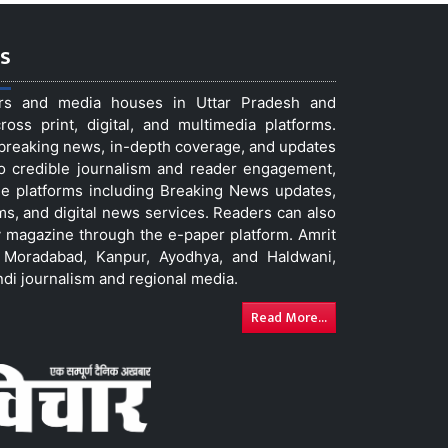
s
ers and media houses in Uttar Pradesh and
ss print, digital, and multimedia platforms.
t breaking news, in-depth coverage, and updates
to credible journalism and reader engagement,
le platforms including Breaking News updates,
ms, and digital news services. Readers can also
 magazine through the e-paper platform. Amrit
w, Moradabad, Kanpur, Ayodhya, and Haldwani,
ndi journalism and regional media.
Read More...