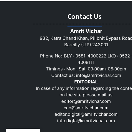
Contact Us
Amrit Vichar
932, Katra Chand Khan, Pilibhit Bypass Roa
Bareilly (U.P) 243001
Phone No:-BLY : 0581-4000222 LKO : 0522-
4008111
Timings : Mon- Sat, 09:00am-06:00pm
Contact us:
info@amritvichar.com
EDITORIAL
In case of any information regarding the conte
on the site please mail us
editor@amritvichar.com
coo@amritvichar.com
editor.digital@amritvichar.com
info.digtal@amritvichar.com