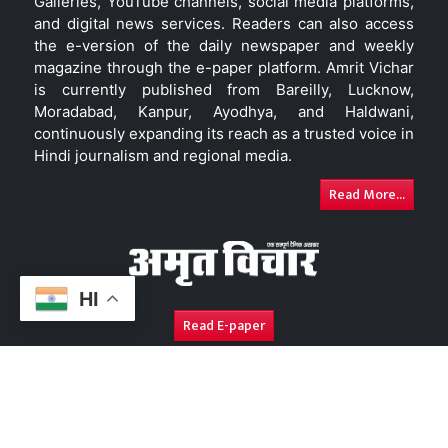
Galleries, YouTube channels, social media platforms,
and digital news services. Readers can also access
the e-version of the daily newspaper and weekly
magazine through the e-paper platform. Amrit Vichar
is currently published from Bareilly, Lucknow,
Moradabad, Kanpur, Ayodhya, and Haldwani,
continuously expanding its reach as a trusted voice in
Hindi journalism and regional media.
Read More...
HI
Read E-paper
About Us
Contact Us
Complaint Redressal
Disc
Copyright © 2026. All Rights Reserved By
Amrit Vichar.