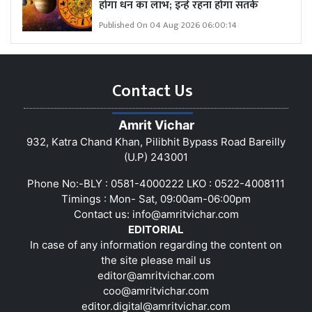
होगा धन का लाभ; इन्हें रहना होगा सतर्क
Published On 04 Aug 2026 06:00:14
Contact Us
Amrit Vichar
932, Katra Chand Khan, Pilibhit Bypass Road Bareilly
(U.P) 243001
Phone No:-BLY : 0581-4000222 LKO : 0522-4008111
Timings : Mon- Sat, 09:00am-06:00pm
Contact us:
info@amritvichar.com
EDITORIAL
In case of any information regarding the content on
the site please mail us
editor@amritvichar.com
coo@amritvichar.com
editor.digital@amritvichar.com