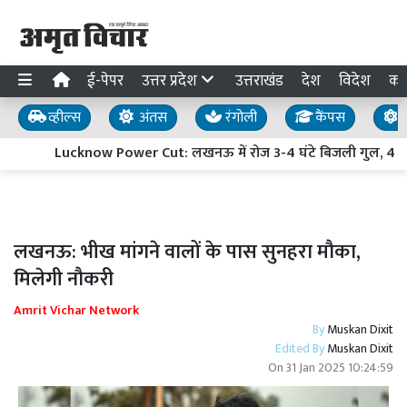
ई-पेपर
उत्तर प्रदेश
उत्तराखंड
देश
विदेश
का
व्हील्स
अंतस
रंगोली
कैंपस
य
Lucknow Power Cut: लखनऊ में रोज 3-4 घंटे बिजली गुल, 4 लाख 
लखनऊ: भीख मांगने वालों के पास सुनहरा मौका,
मिलेगी नौकरी
Amrit Vichar Network
By
Muskan Dixit
Edited By
Muskan Dixit
On
31 Jan 2025 10:24:59