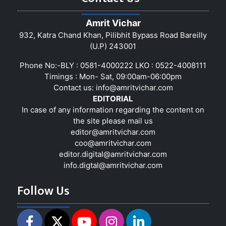
Amrit Vichar
932, Katra Chand Khan, Pilibhit Bypass Road Bareilly
(U.P) 243001
Phone No:-BLY : 0581-4000222 LKO : 0522-4008111
Timings : Mon- Sat, 09:00am-06:00pm
Contact us:
info@amritvichar.com
EDITORIAL
In case of any information regarding the content on
the site please mail us
editor@amritvichar.com
coo@amritvichar.com
editor.digital@amritvichar.com
info.digtal@amritvichar.com
Follow Us