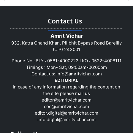
Contact Us
Amrit Vichar
932, Katra Chand Khan, Pilibhit Bypass Road Bareilly
(U.P) 243001
Phone No:-BLY : 0581-4000222 LKO : 0522-4008111
Timings : Mon- Sat, 09:00am-06:00pm
Contact us:
info@amritvichar.com
EDITORIAL
In case of any information regarding the content on
the site please mail us
editor@amritvichar.com
coo@amritvichar.com
editor.digital@amritvichar.com
info.digtal@amritvichar.com