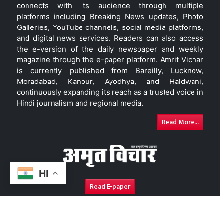
connects with its audience through multiple
platforms including Breaking News updates, Photo
Galleries, YouTube channels, social media platforms,
and digital news services. Readers can also access
the e-version of the daily newspaper and weekly
magazine through the e-paper platform. Amrit Vichar
is currently published from Bareilly, Lucknow,
Moradabad, Kanpur, Ayodhya, and Haldwani,
continuously expanding its reach as a trusted voice in
Hindi journalism and regional media.
Read More...
HI
Read E-paper
About Us
Contact Us
Complaint Redressal
Disc