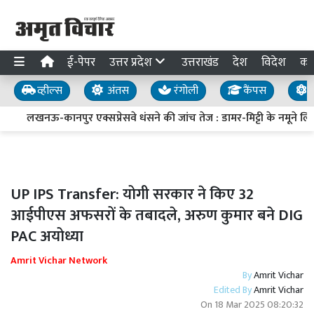
ई-पेपर
उत्तर प्रदेश
उत्तराखंड
देश
विदेश
का
व्हील्स
अंतस
रंगोली
कैंपस
य
लखनऊ-कानपुर एक्सप्रेसवे धंसने की जांच तेज : डामर-मिट्टी के नमूने लिए, 
UP IPS Transfer: योगी सरकार ने किए 32
आईपीएस अफसरों के तबादले, अरुण कुमार बने DIG
PAC अयोध्या
Amrit Vichar Network
By
Amrit Vichar
Edited By
Amrit Vichar
On
18 Mar 2025 08:20:32