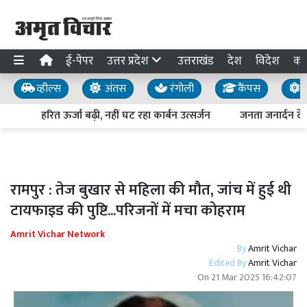
ई-पेपर
उत्तर प्रदेश
उत्तराखंड
देश
विदेश
का
व्हील्स
अंतस
रंगोली
कैंपस
य
हरित ऊर्जा बढ़ी, नहीं घट रहा कार्बन उत्सर्जन
जनता जनार्दन देख 
रामपुर : तेज बुखार से महिला की मौत, जांच में हुई थी
टायफाइड की पुष्टि...परिजनों में मचा कोहराम
Amrit Vichar Network
By
Amrit Vichar
Edited By
Amrit Vichar
On
21 Mar 2025 16:42:07