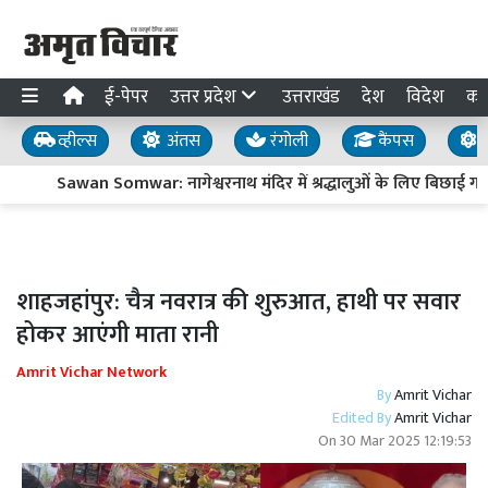
ई-पेपर
उत्तर प्रदेश
उत्तराखंड
देश
विदेश
का
व्हील्स
अंतस
रंगोली
कैंपस
य
Sawan Somwar: नागेश्वरनाथ मंदिर में श्रद्धालुओं के लिए बिछाई गई
शाहजहांपुर: चैत्र नवरात्र की शुरुआत, हाथी पर सवार
होकर आएंगी माता रानी
Amrit Vichar Network
By
Amrit Vichar
Edited By
Amrit Vichar
On
30 Mar 2025 12:19:53