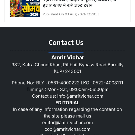
हजार रुपए में करें जल्द दर्शन
Published On 03 Aug 2026 12:28:33
Contact Us
Amrit Vichar
932, Katra Chand Khan, Pilibhit Bypass Road Bareilly
(U.P) 243001
Phone No:-BLY : 0581-4000222 LKO : 0522-4008111
Timings : Mon- Sat, 09:00am-06:00pm
Contact us:
info@amritvichar.com
EDITORIAL
In case of any information regarding the content on
the site please mail us
editor@amritvichar.com
coo@amritvichar.com