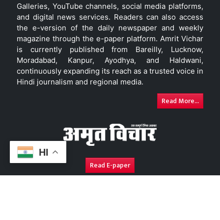
Galleries, YouTube channels, social media platforms,
and digital news services. Readers can also access
the e-version of the daily newspaper and weekly
magazine through the e-paper platform. Amrit Vichar
is currently published from Bareilly, Lucknow,
Moradabad, Kanpur, Ayodhya, and Haldwani,
continuously expanding its reach as a trusted voice in
Hindi journalism and regional media.
Read More...
HI
Read E-paper
About Us
Contact Us
Complaint Redressal
Disc
Copyright © 2026. All Rights Reserved By
Amrit Vichar.