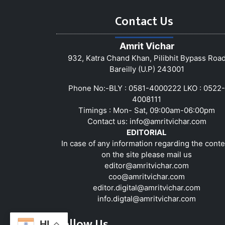
Contact Us
Amrit Vichar
932, Katra Chand Khan, Pilibhit Bypass Roa
Bareilly (U.P) 243001
Phone No:-BLY : 0581-4000222 LKO : 0522-
4008111
Timings : Mon- Sat, 09:00am-06:00pm
Contact us:
info@amritvichar.com
EDITORIAL
In case of any information regarding the conte
on the site please mail us
editor@amritvichar.com
coo@amritvichar.com
editor.digital@amritvichar.com
info.digtal@amritvichar.com
Follow Us
HI