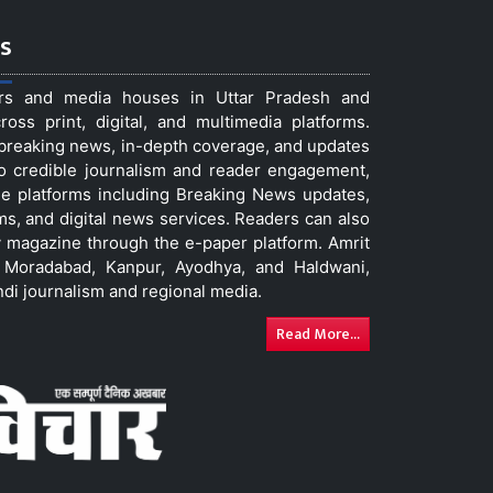
s
ers and media houses in Uttar Pradesh and
ss print, digital, and multimedia platforms.
t breaking news, in-depth coverage, and updates
to credible journalism and reader engagement,
le platforms including Breaking News updates,
ms, and digital news services. Readers can also
 magazine through the e-paper platform. Amrit
w, Moradabad, Kanpur, Ayodhya, and Haldwani,
ndi journalism and regional media.
Read More...