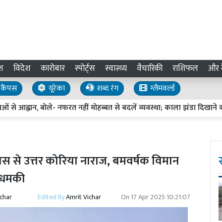
श
विदेश
कारोबार
स्पोर्ट्स
स्वास्थ्य
वैचारिकी
राशिफल
और द
कैंपस
यूरेका
शब्द रंग
ग्लैमवर्ल्ड
से आह्वान, बोले- नफरत नहीं मोहब्बत से बदलें व्यवस्था; काला झंडा दिखाने का प्र
यास से उत्तर कोरिया नाराज, बमवर्षक विमान
ी धमकी
ichar
Edited By
Amrit Vichar
On
17 Apr 2025 10:21:07