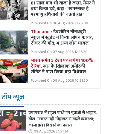
81 साल बाद भी ताजा है जख्म, मेयर ने
बयां किया दर्द, कहा- 'खतरनाक है
परमाणु हथियारों की बढ़ती होड़'
Published On 06 Aug 2026 11:26:00
Thailand :
डेबसीरिन नॉनथबुरी
स्कूल में स्टूडेंट ने किया ओपन फायर,
टीचर की मौत, 4 अन्य लोग घायल
Published On 07 Aug 2026 12:26:20
भारत समेत 5 देशों पर लगेगा 100%
टैरिफ,
रूस के खिलाफ अमेरिकी
सीनेट ने पास किया बड़ा विधेयक
Published On 08 Aug 2026 10:31:20
टॉप न्यूज
प्रयागराज में राहुल गांधी का युवाओं से आह्वान,
बोले- नफरत नहीं मोहब्बत से बदलें व्यवस्था;
काला झंडा दिखाने का प्रयास
08 Aug 2026 21:51:24