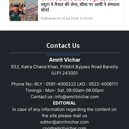
स्यूटा में तैनात की सेना, सीमा पर आर्मी ने संभाला
मोर्चा
Published On 31 Jul 2026 13:59:00
Contact Us
Amrit Vichar
932, Katra Chand Khan, Pilibhit Bypass Road Bareilly
(U.P) 243001
Phone No:-BLY : 0581-4000222 LKO : 0522-4008111
Timings : Mon- Sat, 09:00am-06:00pm
Contact us:
info@amritvichar.com
EDITORIAL
In case of any information regarding the content on
the site please mail us
editor@amritvichar.com
coo@amritvichar.com