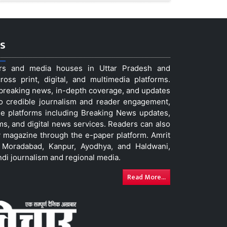
s
ers and media houses in Uttar Pradesh and
ss print, digital, and multimedia platforms.
t breaking news, in-depth coverage, and updates
to credible journalism and reader engagement,
le platforms including Breaking News updates,
ms, and digital news services. Readers can also
 magazine through the e-paper platform. Amrit
w, Moradabad, Kanpur, Ayodhya, and Haldwani,
ndi journalism and regional media.
Read More...