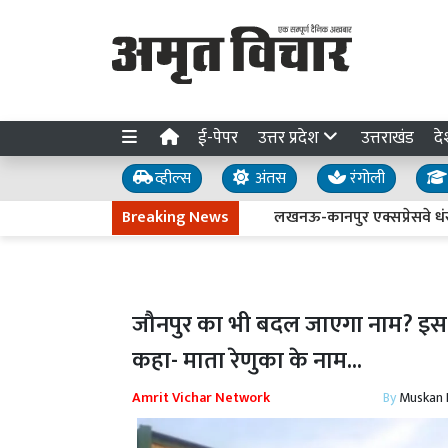
ई-पेपर
उत्तर प्रदेश
उत्तराखंड
दे
व्हील्स
अंतस
रंगोली
Breaking News
लखनऊ-कानपुर एक्सप्रेसवे धंसने की जा
जौनपुर का भी बदल जाएगा नाम? इस मु
कहा- माता रेणुका के नाम...
Amrit Vichar Network
By
Muskan D