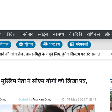
श
विदेश
कारोबार
स्पोर्ट्स
स्वास्थ्य
वैचारिकी
राशिफल
और द
कैंपस
यूरेका
शब्द रंग
ग्लैमवर्ल्ड
ंच तेज : डामर-मिट्टी के नमूने लिए, ड्रेनेज सिस्टम पर उठे सवाल
UP Inv
स्लिम नेता ने सीएम योगी को लिखा पत्र,
ixit
Edited By
Muskan Dixit
On
19 May 2025 11:23:13