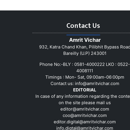
Contact Us
Amrit Vichar
932, Katra Chand Khan, Pilibhit Bypass Roa
Bareilly (U.P) 243001
Phone No:-BLY : 0581-4000222 LKO : 0522-
4008111
Timings : Mon- Sat, 09:00am-06:00pm
Contact us:
info@amritvichar.com
EDITORIAL
In case of any information regarding the conte
on the site please mail us
editor@amritvichar.com
coo@amritvichar.com
editor.digital@amritvichar.com
info.digtal@amritvichar.com