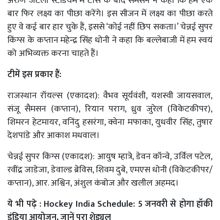
अरुण जेटली स्टेडियम में टॉस के बाद सैमसन ने कहा कि हम एक
बार फिर लक्ष्य का पीछा करेंगे। इस सीजन में लक्ष्य का पीछा करते
हुए वे कई बार हार चुके हैं, इससे ‘कोई नहीं छिप सकता।’ चेन्नई सुपर
किंग्स के कप्तान महेन्द्र सिंह धोनी ने कहा कि बल्लेबाजी में हम स्वयं
को अभिव्यक्त करना चाहते हैं।
टीमें इस प्रकार हैं:
राजस्थान रॉयल्स (एकादश): वैभव सूर्यवंशी, यशस्वी जायसवाल,
संजू सैमसन (कप्तान), रियान पराग, ध्रुव जुरेल (विकेटकीपर),
शिमरन हेटमायर, वनिंदु हसरंगा, क्वेना मफाका, युधवीर सिंह, तुषार
देशपांडे और आकाश मधवाल।
चेन्नई सुपर किंग्स (एकादश): आयुष म्हात्रे, डेवन कॉन्वे, उर्विल पटेल,
रवींद्र जाडेजा, डेवाल्ड ब्रेविस, शिवम दुबे, एमएस धोनी (विकेटकीपर/
कप्तान), आर. अश्विन, अंशुल कंबोज और खलील अहमद।
ये भी पढ़े :
Hockey India Schedule: 5 जनवरी से होगा हॉकी
इंडिया आयोजन, जानें पूरा शेड्यूल