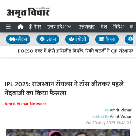
ई-पेपर
उत्तर प्रदेश
उत्तराखंड
देश
विदेश
का
व्हील्स
अंतस
रंगोली
कैंपस
य
POCSO एक्ट में फंसे अभिजीत दिपके, रिंकी चटर्जी ने CJP संस्थापक
IPL 2025: राजस्थान रॉयल्स ने टॉस जीतकर पहले
गेंदबाजी का किया फैसला
Amrit Vichar Network
By
Amrit Vichar
Edited By
Amrit Vichar
On
20 May 2025 19:43:07