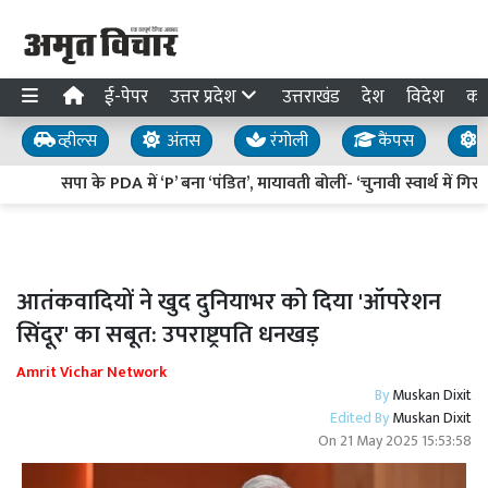
ई-पेपर
उत्तर प्रदेश
उत्तराखंड
देश
विदेश
का
व्हील्स
अंतस
रंगोली
कैंपस
य
सपा के PDA में ‘P’ बना ‘पंडित’, मायावती बोलीं- ‘चुनावी स्वार्थ में गिरग
आतंकवादियों ने खुद दुनियाभर को दिया 'ऑपरेशन
सिंदूर' का सबूत: उपराष्ट्रपति धनखड़
Amrit Vichar Network
By
Muskan Dixit
Edited By
Muskan Dixit
On
21 May 2025 15:53:58