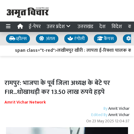
ई-पेपर
उत्तर प्रदेश
उत्तराखंड
देश
विदेश
का
व्हील्स
अंतस
रंगोली
कैंपस
य
span class="t-red">लखीमपुर खीरी : लापता ई-रिक्शा चालक का सुर
रामपुर: भाजपा के पूर्व जिला अध्यक्ष के बेटे पर
FIR...धोखाधड़ी कर 13.50 लाख रुपये हड़पे
Amrit Vichar Network
By
Amrit Vichar
Edited By
Amrit Vichar
On
23 May 2025 12:04:37