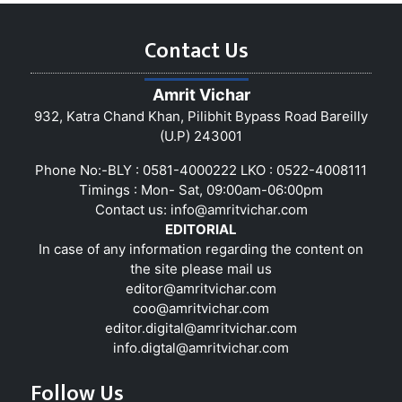
Contact Us
Amrit Vichar
932, Katra Chand Khan, Pilibhit Bypass Road Bareilly
(U.P) 243001
Phone No:-BLY : 0581-4000222 LKO : 0522-4008111
Timings : Mon- Sat, 09:00am-06:00pm
Contact us:
info@amritvichar.com
EDITORIAL
In case of any information regarding the content on
the site please mail us
editor@amritvichar.com
coo@amritvichar.com
editor.digital@amritvichar.com
info.digtal@amritvichar.com
Follow Us