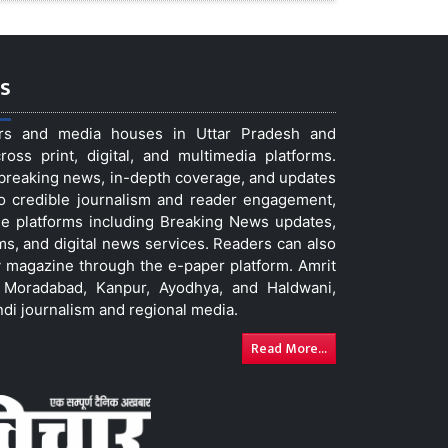
s
ers and media houses in Uttar Pradesh and
ss print, digital, and multimedia platforms.
t breaking news, in-depth coverage, and updates
to credible journalism and reader engagement,
le platforms including Breaking News updates,
ms, and digital news services. Readers can also
 magazine through the e-paper platform. Amrit
w, Moradabad, Kanpur, Ayodhya, and Haldwani,
ndi journalism and regional media.
Read More...