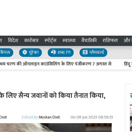
श
विदेश
कारोबार
स्पोर्ट्स
स्वास्थ्य
वैचारिकी
राशिफल
और द
कैंपस
यूरेका
शब्द रंग
ग्लैमवर्ल्ड
चरण की ऑनलाइन काउंसिलिंग के लिए पंजीकरण 7 अगस्त से
हिंदू नेताओं
ने के लिए सैन्य जवानों को किया तैनात किया,
ixit
Edited By
Muskan Dixit
On
08 Jun 2025 08:58:35