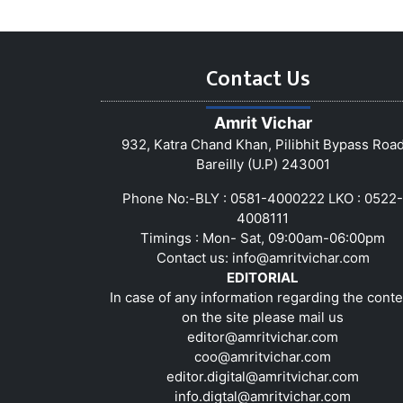
Contact Us
Amrit Vichar
932, Katra Chand Khan, Pilibhit Bypass Roa
Bareilly (U.P) 243001
Phone No:-BLY : 0581-4000222 LKO : 0522-
4008111
Timings : Mon- Sat, 09:00am-06:00pm
Contact us:
info@amritvichar.com
EDITORIAL
In case of any information regarding the conte
on the site please mail us
editor@amritvichar.com
coo@amritvichar.com
editor.digital@amritvichar.com
info.digtal@amritvichar.com