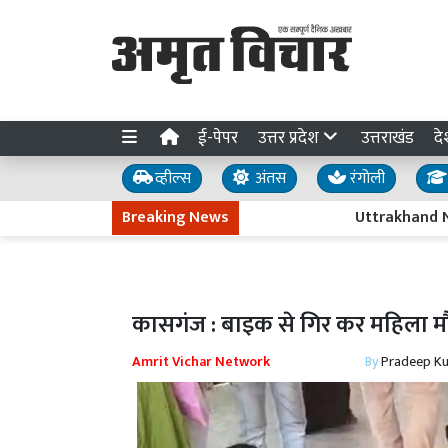
ई-पेपर
उत्तर प्रदेश
उत्तराखंड
दे
व्हील्स
अंतस
रंगोली
Breaking News
Uttrakhand News : 15 
कासगंज : बाइक से गिर कर महिला मौ
Amrit Vichar Network
By
Pradeep K