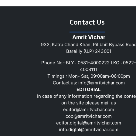
Contact Us
Amrit Vichar
932, Katra Chand Khan, Pilibhit Bypass Roa
Bareilly (U.P) 243001
Phone No:-BLY : 0581-4000222 LKO : 0522-
4008111
Timings : Mon- Sat, 09:00am-06:00pm
Contact us:
info@amritvichar.com
EDITORIAL
In case of any information regarding the conte
on the site please mail us
editor@amritvichar.com
coo@amritvichar.com
editor.digital@amritvichar.com
info.digtal@amritvichar.com