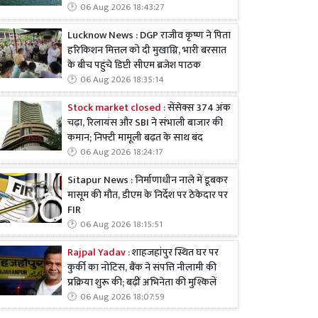
06 Aug 2026 18:43:27
Lucknow News : DGP राजीव कृष्ण ने पिता
हरिकिशन मित्तल को दी मुखाग्नि, भारी बरसात
के बीच पहुंचे डिप्टी सीएम ब्रजेश पाठक
06 Aug 2026 18:35:14
Stock market closed :
सेंसेक्स 374 अंक
चढ़ा, रिलायंस और SBI ने संभाली बाजार की
कमान; निफ्टी मामूली बढ़त के साथ बंद
06 Aug 2026 18:24:17
Sitapur News : निर्माणाधीन नाले में डूबकर
मासूम की मौत, डीएम के निर्देश पर ठेकेदार पर
FIR
06 Aug 2026 18:15:51
Rajpal Yadav :
शाहजहांपुर स्थित घर पर
कुर्की का नोटिस, बैंक ने संपत्ति नीलामी की
प्रक्रिया शुरू की; बढ़ीं अभिनेता की मुश्किलें
06 Aug 2026 18:07:59