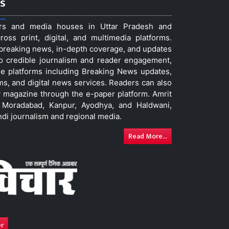
s
ers and media houses in Uttar Pradesh and
ss print, digital, and multimedia platforms.
t breaking news, in-depth coverage, and updates
to credible journalism and reader engagement,
le platforms including Breaking News updates,
ms, and digital news services. Readers can also
 magazine through the e-paper platform. Amrit
w, Moradabad, Kanpur, Ayodhya, and Haldwani,
ndi journalism and regional media.
Read More...
er