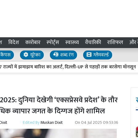
श
विदेश
कारोबार
स्पोर्ट्स
स्वास्थ्य
वैचारिकी
राशिफल
और द
कैंपस
यूरेका
शब्द रंग
ग्लैमवर्ल्ड
में झमाझम बारिश का अलर्ट, दिल्ली-UP से पहाड़ों तक बरसेगा मॉनसून
6
 दुनिया देखेगी ‘एक्सप्रेसवे प्रदेश’ के तौर
िक व्यापार जगत के दिग्गज होंगे शामिल
ixit
Edited By
Muskan Dixit
On
04 Jul 2025 09:53:36