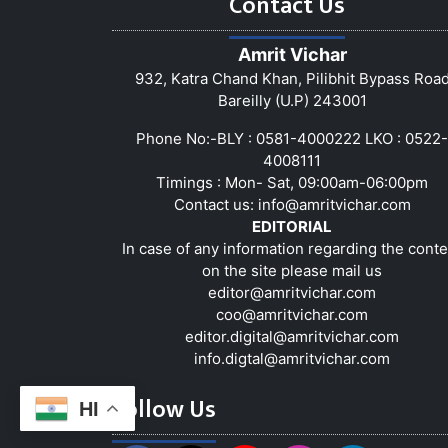
Contact Us
Amrit Vichar
932, Katra Chand Khan, Pilibhit Bypass Roa
Bareilly (U.P) 243001
Phone No:-BLY : 0581-4000222 LKO : 0522-
4008111
Timings : Mon- Sat, 09:00am-06:00pm
Contact us:
info@amritvichar.com
EDITORIAL
In case of any information regarding the conte
on the site please mail us
editor@amritvichar.com
coo@amritvichar.com
editor.digital@amritvichar.com
info.digtal@amritvichar.com
Follow Us
HI