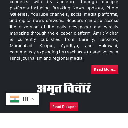
connects with its audience through multiple
platforms including Breaking News updates, Photo
Galleries, YouTube channels, social media platforms,
and digital news services. Readers can also access
the e-version of the daily newspaper and weekly
magazine through the e-paper platform. Amrit Vichar
is currently published from Bareilly, Lucknow,
Moradabad, Kanpur, Ayodhya, and Haldwani,
continuously expanding its reach as a trusted voice in
Hindi journalism and regional media.
Read More...
HI
Read E-paper
About Us
Contact Us
Complaint Redressal
Disc